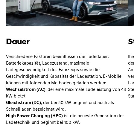
Dauer
S
Verschiedene Faktoren beeinflussen die Ladedauer:
Ih
Batteriekapazität, Ladezustand, maximale
de
Ladegeschwindigkeit des Fahrzeugs sowie die
An
Geschwindigkeit und Kapazität der Ladestation. E-Mobile
ver
können mit folgenden Methoden geladen werden:
La
Wechselstrom (AC)
, der eine maximale Ladeleistung von 43
St
kW bietet.
St
Gleichstrom (DC)
, der bei 50 kW beginnt und auch als
Schnellladen bezeichnet wird.
High Power Charging (HPC)
ist die neueste Generation der
Ladetechnik und beginnt bei 100 kW.