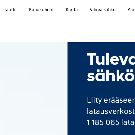
Tariffit
Kohokohdat
Kartta
Vihreä sähkö
Ajo
Tulev
sähk
Liity erääse
latausverkosto
1 185 065
lata