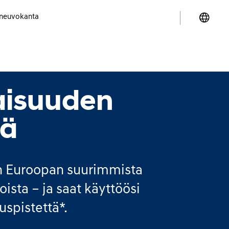
neuvokanta
aisuuden
öä
en Euroopan suurimmista
ista – ja saat käyttöösi
uspistettä*.