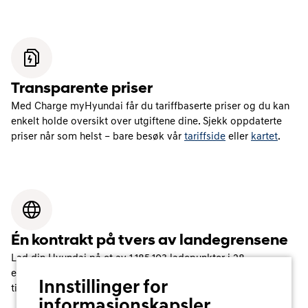
Transparente priser
Med Charge myHyundai får du tariffbaserte priser og du kan
enkelt holde oversikt over utgiftene dine. Sjekk oppdaterte
priser når som helst – bare besøk vår
tariffside
eller
kartet
.
Én kontrakt på tvers av landegrensene
Lad din Hyundai på et av
1,185,103
ladepunkter i
28
europeiske land. Uansett hvor du er får du rask og enkel
Innstillinger for
tilgang med Charge myHyundai.
informasjonskapsler