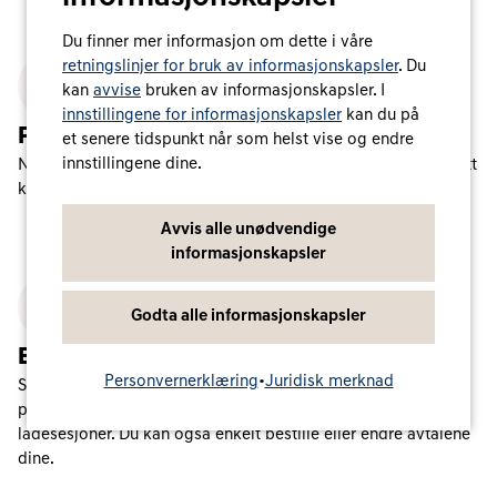
Du finner mer informasjon om dette i våre
retningslinjer for bruk av informasjonskapsler
. Du
kan
avvise
bruken av informasjonskapsler. I
innstillingene for informasjonskapsler
kan du på
Praktisk og enkel lading
et senere tidspunkt når som helst vise og endre
innstillingene dine.
Nyt problemfri lading over hele Europa – med én kontrakt, ett
kort og én tilgang.
Avvis alle unødvendige
informasjonskapsler
Godta alle informasjonskapsler
Et raskt blikk
Personvernerklæring
•
Juridisk merknad
Sjekk bruken og fakturaene dine online i Charge myHyundai-
portalen. På den måten har du alltid full oversikt over alle
ladesesjoner. Du kan også enkelt bestille eller endre avtalene
dine.