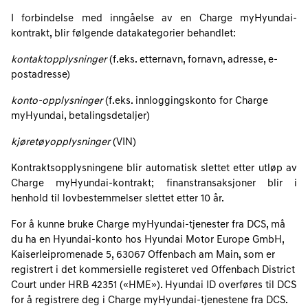
I forbindelse med inngåelse av en Charge myHyundai-
kontrakt, blir følgende datakategorier behandlet:
kontaktopplysninger
(f.eks. etternavn, fornavn, adresse, e-
postadresse)
konto-opplysninger
(f.eks. innloggingskonto for Charge
myHyundai, betalingsdetaljer)
kjøretøyopplysninger
(VIN)
Kontraktsopplysningene blir automatisk slettet etter utløp av
Charge myHyundai-kontrakt; finanstransaksjoner blir i
henhold til lovbestemmelser slettet etter 10 år.
For å kunne bruke Charge myHyundai-tjenester fra DCS, må
du ha en Hyundai-konto hos Hyundai Motor Europe GmbH,
Kaiserleipromenade 5, 63067 Offenbach am Main, som er
registrert i det kommersielle registeret ved Offenbach District
Court under HRB 42351 («HME»). Hyundai ID overføres til DCS
for å registrere deg i Charge myHyundai-tjenestene fra DCS.