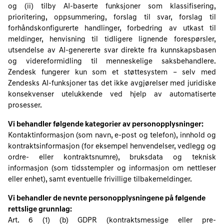
og (ii) tilby AI-baserte funksjoner som klassifisering,
prioritering, oppsummering, forslag til svar, forslag til
forhåndskonfigurerte handlinger, forbedring av utkast til
meldinger, henvisning til tidligere lignende forespørsler,
utsendelse av AI-genererte svar direkte fra kunnskapsbasen
og videreformidling til menneskelige saksbehandlere.
Zendesk fungerer kun som et støttesystem – selv med
Zendesks AI-funksjoner tas det ikke avgjørelser med juridiske
konsekvenser utelukkende ved hjelp av automatiserte
prosesser.
Vi behandler følgende kategorier av personopplysninger:
Kontaktinformasjon (som navn, e-post og telefon), innhold og
kontraktsinformasjon (for eksempel henvendelser, vedlegg og
ordre- eller kontraktsnumre), bruksdata og teknisk
informasjon (som tidsstempler og informasjon om nettleser
eller enhet), samt eventuelle frivillige tilbakemeldinger.
Vi behandler de nevnte personopplysningene på følgende
rettslige grunnlag:
Art. 6 (1) (b) GDPR (kontraktsmessige eller pre-