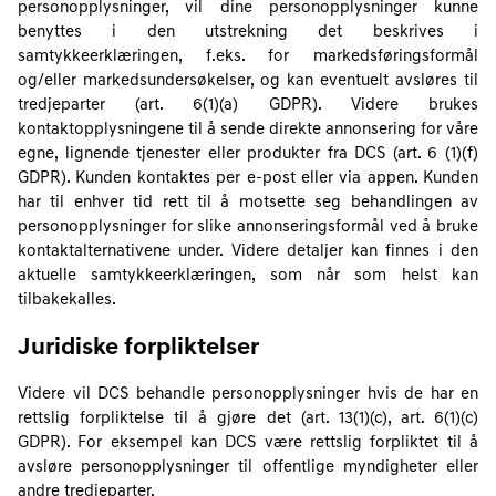
personopplysninger, vil dine personopplysninger kunne
benyttes i den utstrekning det beskrives i
samtykkeerklæringen, f.eks. for markedsføringsformål
og/eller markedsundersøkelser, og kan eventuelt avsløres til
tredjeparter (art. 6(1)(a) GDPR). Videre brukes
kontaktopplysningene til å sende direkte annonsering for våre
egne, lignende tjenester eller produkter fra DCS (art. 6 (1)(f)
GDPR). Kunden kontaktes per e-post eller via appen. Kunden
har til enhver tid rett til å motsette seg behandlingen av
personopplysninger for slike annonseringsformål ved å bruke
kontaktalternativene under. Videre detaljer kan finnes i den
aktuelle samtykkeerklæringen, som når som helst kan
tilbakekalles.
Juridiske forpliktelser
Videre vil DCS behandle personopplysninger hvis de har en
rettslig forpliktelse til å gjøre det (art. 13(1)(c), art. 6(1)(c)
GDPR). For eksempel kan DCS være rettslig forpliktet til å
avsløre personopplysninger til offentlige myndigheter eller
andre tredjeparter.