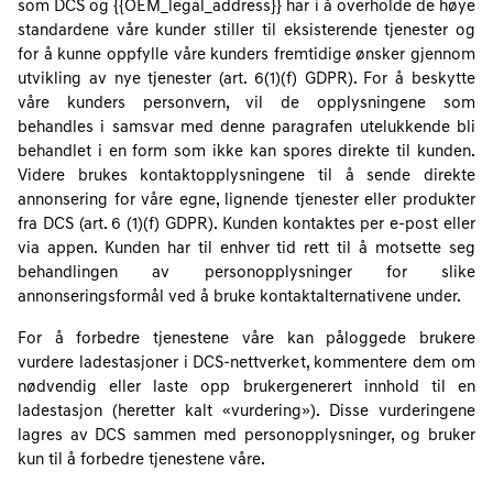
som DCS og {{OEM_legal_address}} har i å overholde de høye
standardene våre kunder stiller til eksisterende tjenester og
for å kunne oppfylle våre kunders fremtidige ønsker gjennom
utvikling av nye tjenester (art. 6(1)(f) GDPR). For å beskytte
våre kunders personvern, vil de opplysningene som
behandles i samsvar med denne paragrafen utelukkende bli
behandlet i en form som ikke kan spores direkte til kunden.
Videre brukes kontaktopplysningene til å sende direkte
annonsering for våre egne, lignende tjenester eller produkter
fra DCS (art. 6 (1)(f) GDPR). Kunden kontaktes per e-post eller
via appen. Kunden har til enhver tid rett til å motsette seg
behandlingen av personopplysninger for slike
annonseringsformål ved å bruke kontaktalternativene under.
For å forbedre tjenestene våre kan påloggede brukere
vurdere ladestasjoner i DCS-nettverket, kommentere dem om
nødvendig eller laste opp brukergenerert innhold til en
ladestasjon (heretter kalt «vurdering»). Disse vurderingene
lagres av DCS sammen med personopplysninger, og bruker
kun til å forbedre tjenestene våre.