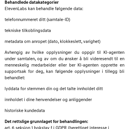
Behandlede datakategorier
ElevenLabs kan behandle følgende data:
telefonnummeret ditt (samtale-ID)
tekniske tilkoblingsdata
metadata om anropet (dato, klokkeslett, varighet)
Avhengig av hvilke opplysninger du oppgir til KI-agenten
under samtalen, og av om du ønsker å bli videresendt til en
menneskelig medarbeider eller ber KI-agenten opprette en
supportsak for deg, kan følgende opplysninger i tillegg bli
behandlet:
lyddata for stemmen din og det talte innholdet ditt
innholdet i dine henvendelser og anliggender
historiske kundedata
Det rettslige grunnlaget for behandlingen:
art. 6 seksjon 1 bokstav f i GDPR (berettiget interesse i