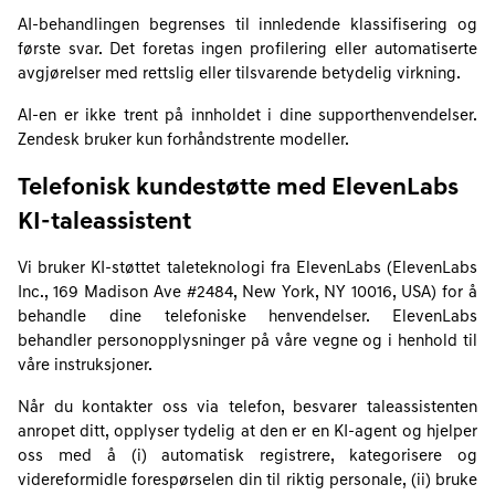
AI-behandlingen begrenses til innledende klassifisering og
første svar. Det foretas ingen profilering eller automatiserte
avgjørelser med rettslig eller tilsvarende betydelig virkning.
AI-en er ikke trent på innholdet i dine supporthenvendelser.
Zendesk bruker kun forhåndstrente modeller.
Telefonisk kundestøtte med ElevenLabs
KI-taleassistent
Vi bruker KI-støttet taleteknologi fra ElevenLabs (ElevenLabs
Inc., 169 Madison Ave #2484, New York, NY 10016, USA) for å
behandle dine telefoniske henvendelser. ElevenLabs
behandler personopplysninger på våre vegne og i henhold til
våre instruksjoner.
Når du kontakter oss via telefon, besvarer taleassistenten
anropet ditt, opplyser tydelig at den er en KI-agent og hjelper
oss med å (i) automatisk registrere, kategorisere og
videreformidle forespørselen din til riktig personale, (ii) bruke