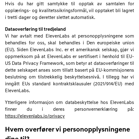
Hvis du har gitt samtykke til opptak av samtalen for
opplærings- og kvalitetssikringsformål, vil opptaket bli lagret
i tretti dager og deretter slettet automatisk.
Dataoverføring til tredjeland
Vi har avtalt med ElevenLabs at personopplysningene som
behandles for oss, skal behandles i Den europeiske union
(EU). Siden ElevenLabs Inc. er et amerikansk selskap, gjør vi
oppmerksom på at ElevenLabs er sertifisert i henhold til EU-
US Data Privacy Framework, som betyr at dataoverføringer til
dette selskapet anses som tillatt basert på EU-kommisjonens
beslutning om tilstrekkelig beskyttelsesnivå. I tillegg har vi
inngått EUs standard kontraktsklausuler (2021/914/EU) med
ElevenLabs.
Ytterligere informasjon om databeskyttelse hos ElevenLabs
finner du i deres personvernerklæring på:
https://elevenlabs.io/privacy
Hvem overfører vi personopplysningene