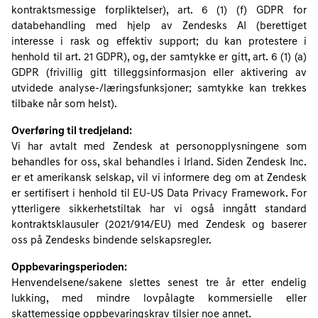
kontraktsmessige forpliktelser), art. 6 (1) (f) GDPR for
databehandling med hjelp av Zendesks AI (berettiget
interesse i rask og effektiv support; du kan protestere i
henhold til art. 21 GDPR), og, der samtykke er gitt, art. 6 (1) (a)
GDPR (frivillig gitt tilleggsinformasjon eller aktivering av
utvidede analyse-/læringsfunksjoner; samtykke kan trekkes
tilbake når som helst).
Overføring til tredjeland:
Vi har avtalt med Zendesk at personopplysningene som
behandles for oss, skal behandles i Irland. Siden Zendesk Inc.
er et amerikansk selskap, vil vi informere deg om at Zendesk
er sertifisert i henhold til EU-US Data Privacy Framework. For
ytterligere sikkerhetstiltak har vi også inngått standard
kontraktsklausuler (2021/914/EU) med Zendesk og baserer
oss på Zendesks bindende selskapsregler.
Oppbevaringsperioden:
Henvendelsene/sakene slettes senest tre år etter endelig
lukking, med mindre lovpålagte kommersielle eller
skattemessige oppbevaringskrav tilsier noe annet.