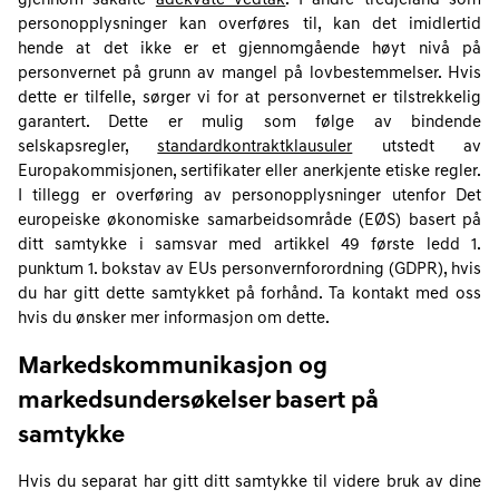
gjennom såkalte
adekvate vedtak
. I andre tredjeland som
personopplysninger kan overføres til, kan det imidlertid
hende at det ikke er et gjennomgående høyt nivå på
personvernet på grunn av mangel på lovbestemmelser. Hvis
dette er tilfelle, sørger vi for at personvernet er tilstrekkelig
garantert. Dette er mulig som følge av bindende
selskapsregler,
standardkontraktklausuler
utstedt av
Europakommisjonen, sertifikater eller anerkjente etiske regler.
I tillegg er overføring av personopplysninger utenfor Det
europeiske økonomiske samarbeidsområde (EØS) basert på
ditt samtykke i samsvar med artikkel 49 første ledd 1.
punktum 1. bokstav av EUs personvernforordning (GDPR), hvis
du har gitt dette samtykket på forhånd. Ta kontakt med oss
hvis du ønsker mer informasjon om dette.
Markedskommunikasjon og
markedsundersøkelser basert på
samtykke
Hvis du separat har gitt ditt samtykke til videre bruk av dine