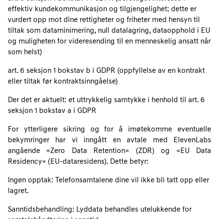
effektiv kundekommunikasjon og tilgjengelighet; dette er
vurdert opp mot dine rettigheter og friheter med hensyn til
tiltak som dataminimering, null datalagring, dataopphold i EU
og muligheten for videresending til en menneskelig ansatt når
som helst)
art. 6 seksjon 1 bokstav b i GDPR (oppfyllelse av en kontrakt
eller tiltak før kontraktsinngåelse)
Der det er aktuelt: et uttrykkelig samtykke i henhold til art. 6
seksjon 1 bokstav a i GDPR
For ytterligere sikring og for å imøtekomme eventuelle
bekymringer har vi inngått en avtale med ElevenLabs
angående «Zero Data Retention» (ZDR) og «EU Data
Residency» (EU-dataresidens). Dette betyr:
Ingen opptak: Telefonsamtalene dine vil ikke bli tatt opp eller
lagret.
Sanntidsbehandling: Lyddata behandles utelukkende for