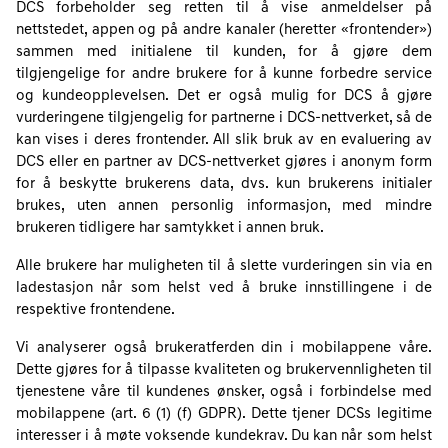
DCS forbeholder seg retten til å vise anmeldelser på
nettstedet, appen og på andre kanaler (heretter «frontender»)
sammen med initialene til kunden, for å gjøre dem
tilgjengelige for andre brukere for å kunne forbedre service
og kundeopplevelsen. Det er også mulig for DCS å gjøre
vurderingene tilgjengelig for partnerne i DCS-nettverket, så de
kan vises i deres frontender. All slik bruk av en evaluering av
DCS eller en partner av DCS-nettverket gjøres i anonym form
for å beskytte brukerens data, dvs. kun brukerens initialer
brukes, uten annen personlig informasjon, med mindre
brukeren tidligere har samtykket i annen bruk.
Alle brukere har muligheten til å slette vurderingen sin via en
ladestasjon når som helst ved å bruke innstillingene i de
respektive frontendene.
Vi analyserer også brukeratferden din i mobilappene våre.
Dette gjøres for å tilpasse kvaliteten og brukervennligheten til
tjenestene våre til kundenes ønsker, også i forbindelse med
mobilappene (art. 6 (1) (f) GDPR). Dette tjener DCSs legitime
interesser i å møte voksende kundekrav. Du kan når som helst