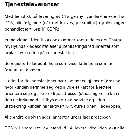
Tjenesteleveranser
Med henblikk på levering av Charge myHyundai-tjenester fra
DCS, blir følgende (når det kreves, personlige) opplysninger
behandlet (art. 6(1)(b) GDPR):
et individuelt identifikasjonsnummer som tildeles det Charge
myHyundai-ladekortet eller autentiseringsinstrumentet som
brukes av kunden på en ladestasjon
de registrerte ladedetaljene som viser ladingene som er
foretatt av kunden.
stedet for de ladestasjoner hvor ladingene gjennomføres og
hvor kunden befinner seg ved å vise et kart for å lettere
orientere seg og sikre riktige adresser (stedsangivelse kun i
den utstrekning det tilbys en e-rute-service og i den
utstrekning kunden har aktivert GPS-funksjonen i ladeappen).
Alle andre opplysninger innhentet under ladeprosessen.
DCS vil være ute av stand til å levere deg den aktuelle