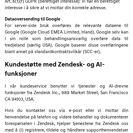
Art. 6(1)(f) GDPR (berettiget interesse): Vi har en berettiget
interesse i å sikre at vi mottar din korrekte adresse.
Dataoversending til Google
For server-side bruk overføres de relevante dataene til
Google (Google Cloud EMEA Limited, Irland). Google selv kan
i sin rolle som behandlingsansvarlig overføre data til
tredjeland (særlig USA). Google baserer disse overføringene
blant annet på standardkontraktsvilkår (SCC-er).
Kundestøtte med Zendesk- og AI-
funksjoner
I vår kundeservice benytter vi tjenester og AI-drevne
funksjoner fra Zendesk Inc., 989 Market Street, San Francisco
CA 94103, USA.
Hvis du kontakter oss via e-post eller vi mottar din
henvendelse på telefon og videre behandler og dokumenterer
forespørselen i Zendesk, hjelper tjenestene fra Zendesk oss
med å (i) registrere, tildele og håndtere supporthenvendelser