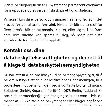
videre blir tilgang til disse IT-systemene permanent overvåket
for å oppdage og avverge misbruk på et tidlig stadium.
Vi lagrer kun dine personopplysninger i så lang tid som det
kreves for det aktuelle formålet. Hvis data blir behandlet for
flere formål, blir de automatisk slettet, eller lagret i en form
som ikke direkte kan spores til deg, så snart det siste
spesifiserte formålet er blitt oppfylt.
Kontakt oss, dine
databeskyttelsesrettigheter, og din rett til
å klage til databeskyttelsesmyndigheten
Du har rett til å be om innsyn i dine personopplysninger, til å
be om retting/sletting eller restriksjoner i behandlingen, til å
protestere mot behandlingen ved å kontakte Digital Charging
Solutions GmbH, Rosenstraße 18-19, 10178 Berlin, Tyskland, E-
post:
dataprotection@digitalchargingsolutions.com
. Hvis du
mener at vi ikke tar dine bekymringer eller klager angående