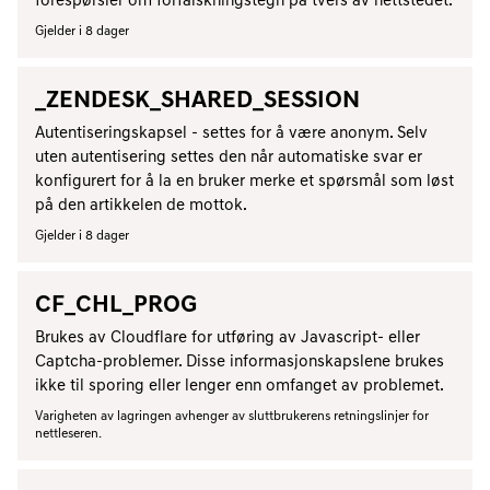
forespørsler om forfalskningstegn på tvers av nettstedet.
Gjelder i 8 dager
_ZENDESK_SHARED_SESSION
Autentiseringskapsel - settes for å være anonym. Selv
uten autentisering settes den når automatiske svar er
konfigurert for å la en bruker merke et spørsmål som løst
på den artikkelen de mottok.
Gjelder i 8 dager
CF_CHL_PROG
Brukes av Cloudflare for utføring av Javascript- eller
Captcha-problemer. Disse informasjonskapslene brukes
ikke til sporing eller lenger enn omfanget av problemet.
Varigheten av lagringen avhenger av sluttbrukerens retningslinjer for
nettleseren.