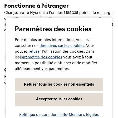
Fonctionne à l'étranger
Chargez votre Hyundai à l’un des
1 185 335
points de recharge
dans
28
pays européens. Que vous soyez en centre-ville ou
sur l’autoroute, Charge myHyundai vous offre un accès rapide
Paramètres des cookies
et facile.
Pour de plus amples informations, veuillez
consulter nos
directives sur les cookies
. Vous
pouvez
refuser
l’utilisation des cookies. Dans
les
Paramètres des cookies
vous avez à tout
moment la possibilité d’afficher et de modifier
ultérieurement vos paramètres.
Confort de charge total
Profitez de la mobilité électrique en toute simplicité : un seul
contrat, une seule carte et une seule application.
Refuser tous les cookies non essentiels
Accepter tous les cookies
Politique de confidentialité
•
Mentions légales