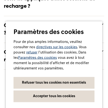
recharge ?
Comment puis-je échanger mon bon
Paramètres des cookies
?
Pour de plus amples informations, veuillez
consulter nos
directives sur les cookies
. Vous
Comment puis-je vérifier le montant
pouvez
refuser
l’utilisation des cookies. Dans
les
Paramètres des cookies
vous avez à tout
restant d'un bon ?
moment la possibilité d’afficher et de modifier
ultérieurement vos paramètres.
Refuser tous les cookies non essentiels
Afficher la FAQ
Accepter tous les cookies