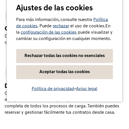
Ajustes de las cookies
Para más información, consulte nuestra
Política
de cookies
. Puede
rechazar
el uso de cookies.En
Comodidad de carga total
la
configuración de las cookies
puede visualizar y
Disfruta de la movilidad eléctrica sin esfuerzo: con un
cambiar su configuración en cualquier momento.
contrato, una tarjeta y un acceso.
Rechazar todas las cookies no esenciales
Aceptar todas las cookies
De un vistazo
Política de privacidad
•
Aviso legal
Comprueba su uso y tus facturas en línea en el portal Charge
myHyundai. De este modo, siempre tendrá una visión
completa de todos los procesos de carga. También puedes
reservar y gestionar fácilmente tus contratos desde casa.