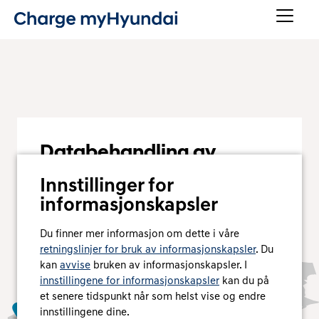
Databehandling av
Google Maps
Innstillinger for
Vi trenger ditt samtykke for å vise Google Maps-
informasjonskapsler
kartet på denne siden. Hvis du gir ditt samtykke,
vil Google Ireland behandle personopplysninger
Du finner mer informasjon om dette i våre
som IP-adressen din og informasjon om hvordan
retningslinjer for bruk av informasjonskapsler
. Du
du bruker kartet. Vi lagrer også samtykket ditt i en
kan
avvise
bruken av informasjonskapsler. I
informasjonskapsel (cookie). Du kan når som helst
innstillingene for informasjonskapsler
kan du på
trekke tilbake samtykket ditt med virkning for
et senere tidspunkt når som helst vise og endre
fremtiden ved å klikke på «i»-ikonet til høyre. Mer
innstillingene dine.