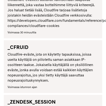
Cloudflare-evästeet auttavat hallitsemaan saapuvaa
liikennettä, joka vastaa botteihimme liittyviä kriteerejä.
Jos haluat tietää lisää, Cloudfire tarjoaa lisätietoja
joistakin heidän evästeistään Cloudfire verkkosivulla:
https://developers.cloudflare.com/fundamentals/reference/po
compliances/cloudflare-cookies
Voimassa 30 minuuttia
_CFRUID
Cloudfire-eväste, jota on käytetty tapauksissa, joissa
useita käyttäjiä on piilotettu saman asiakkaan IP-
osoitteen taakse. Jokaisella käyttäjällä on yksilöllinen
eväste, jonka avulla voidaan estää kaikkien käyttäjien
nopeusrajoitus, jos yksi tietty käyttäjä saavuttaa
nopeusrajoituskynnyksen.
Voimassa istunnon ajan
_ZENDESK_SESSION