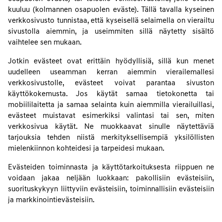
kuuluu (kolmannen osapuolen eväste). Tällä tavalla kyseinen
verkkosivusto tunnistaa, että kyseisellä selaimella on vierailtu
sivustolla aiemmin, ja useimmiten sillä näytetty sisältö
vaihtelee sen mukaan.
Jotkin evästeet ovat erittäin hyödyllisiä, sillä kun menet
uudelleen useamman kerran aiemmin vierailemallesi
verkkosivustolle, evästeet voivat parantaa sivuston
käyttökokemusta. Jos käytät samaa tietokonetta tai
mobiililaitetta ja samaa selainta kuin aiemmilla vierailuillasi,
evästeet muistavat esimerkiksi valintasi tai sen, miten
verkkosivua käytät. Ne muokkaavat sinulle näytettäviä
tarjouksia tehden niistä merkityksellisempiä yksilöllisten
mielenkiinnon kohteidesi ja tarpeidesi mukaan.
Evästeiden toiminnasta ja käyttötarkoituksesta riippuen ne
voidaan jakaa neljään luokkaan: pakollisiin evästeisiin,
suorituskykyyn liittyviin evästeisiin, toiminnallisiin evästeisiin
ja markkinointievästeisiin.