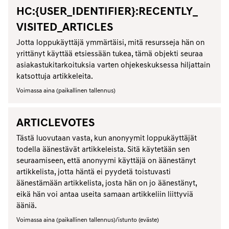
HC:{USER_IDENTIFIER}:RECENTLY_
VISITED_ARTICLES
Jotta loppukäyttäjä ymmärtäisi, mitä resursseja hän on
yrittänyt käyttää etsiessään tukea, tämä objekti seuraa
asiakastukitarkoituksia varten ohjekeskuksessa hiljattain
katsottuja artikkeleita.
Voimassa aina (paikallinen tallennus)
ARTICLEVOTES
Tästä luovutaan vasta, kun anonyymit loppukäyttäjät
todella äänestävät artikkeleista. Sitä käytetään sen
seuraamiseen, että anonyymi käyttäjä on äänestänyt
artikkelista, jotta häntä ei pyydetä toistuvasti
äänestämään artikkelista, josta hän on jo äänestänyt,
eikä hän voi antaa useita samaan artikkeliin liittyviä
ääniä.
Voimassa aina (paikallinen tallennus)/istunto (eväste)