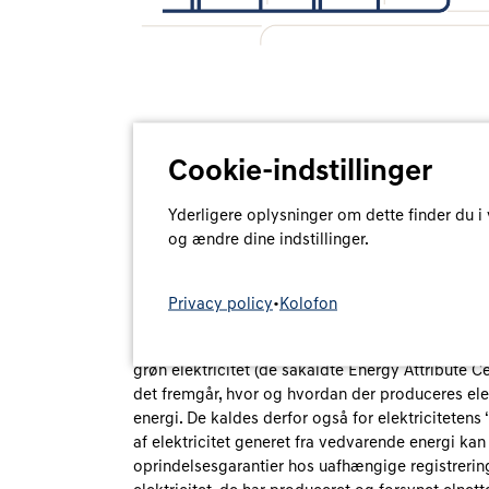
Cookie-indstillinger
Yderligere oplysninger om dette finder du i
og ændre dine indstillinger.
Et centraliseret system
Privacy policy
•
Kolofon
Oprindelsesgarantier er den etablerede europæis
grøn elektricitet (de såkaldte Energy Attribute Ce
det fremgår, hvor og hvordan der produceres ele
energi. De kaldes derfor også for elektricitetens
af elektricitet generet fra vedvarende energi kan
oprindelsesgarantier hos uafhængige registreri