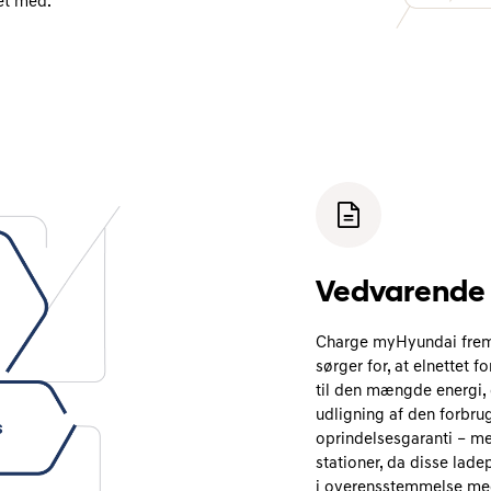
tet med.
Vedvarende 
Charge myHyundai frem
sørger for, at elnettet
til den mængde energi,
udligning af den forbr
oprindelsesgaranti – m
stationer, da disse lad
i overensstemmelse med 