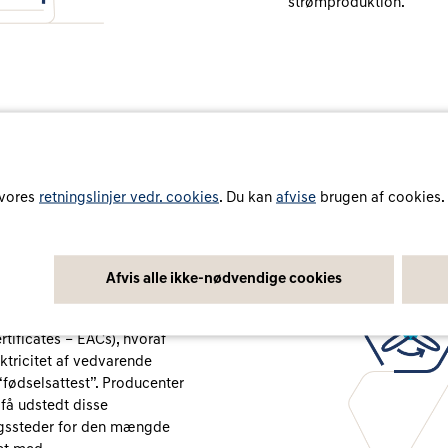
strømproduktion.
 vores
retningslinjer vedr. cookies
. Du kan
afvise
brugen af cookies.
Afvis alle ikke-nødvendige cookies
ke certificeringsform for
rtificates – EACs), hvoraf
ktricitet af vedvarende
 “fødselsattest”. Producenter
 få udstedt disse
ngssteder for den mængde