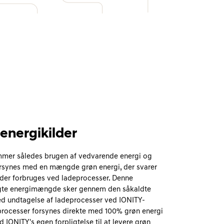
energikilder
mer således brugen af vedvarende energi og
 forsynes med en mængde grøn energi, der svarer
 der forbruges ved ladeprocesser. Denne
ugte energimængde sker gennem den såkaldte
ed undtagelse af ladeprocesser ved IONITY-
eprocesser forsynes direkte med 100% grøn energi
IONITY's egen forpligtelse til at levere grøn