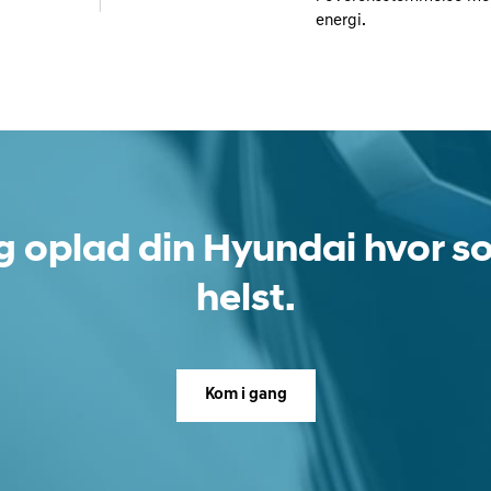
energi.
og oplad din Hyundai hvor 
helst.
Kom i gang