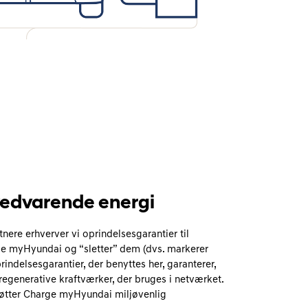
edvarende energi
re erhverver vi oprindelsesgarantier til
ge myHyundai og “sletter” dem (dvs. markerer
indelsesgarantier, der benyttes her, garanterer,
a regenerative kraftværker, der bruges i netværket.
øtter Charge myHyundai miljøvenlig