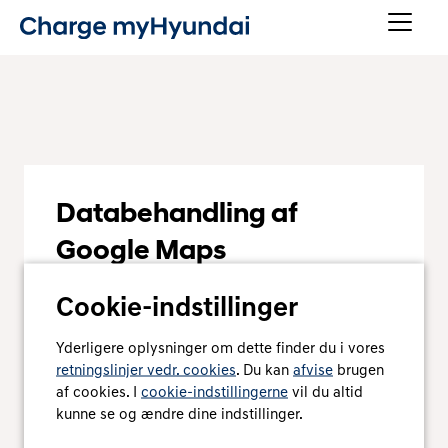
Databehandling af
Google Maps
Vi har brug for dit samtykke for at vise Google
Cookie-indstillinger
Maps-kortet på denne side. Hvis du giver dit
samtykke, vil Google Ireland behandle
personoplysninger såsom din IP-adresse og
Yderligere oplysninger om dette finder du i vores
oplysninger om, hvordan du bruger kortet. Vi vil
retningslinjer vedr. cookies
. Du kan
afvise
brugen
også gemme dit samtykke i en cookie. Du kan til
af cookies. I
cookie-indstillingerne
vil du altid
enhver tid tilbagekalde dit samtykke med
kunne se og ændre dine indstillinger.
fremtidig virkning ved at klikke på "i"-ikonet til