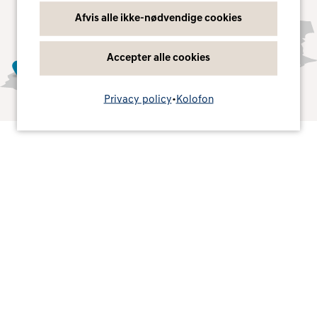
højre. Yderligere oplysninger findes i vores
Afvis alle ikke-nødvendige cookies
privatlivspolitik.
Accepter alle cookies
Ja, jeg accepterer
Privacy policy
•
Kolofon