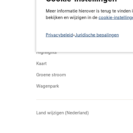
Meer informatie hierover is terug te vinden
bekijken en wijzigen in de
cookie-instelling
Overzicht
Support
Service
FAQ en hulp
Privacybeleid
•
Juridische bepalingen
Tarieven
Highlights
Kaart
Groene stroom
Wagenpark
Land wijzigen (Nederland)