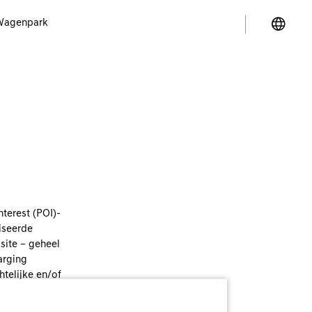
Wagenpark
terest (POI)-
iseerde
site – geheel
arging
telijke en/of