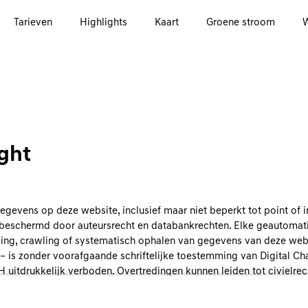
Tarieven
Highlights
Kaart
Groene stroom
ght
gevens op deze website, inclusief maar niet beperkt tot point of in
 beschermd door auteursrecht en databankrechten. Elke geautomat
aping, crawling of systematisch ophalen van gegevens van deze web
k – is zonder voorafgaande schriftelijke toestemming van Digital Ch
 uitdrukkelijk verboden. Overtredingen kunnen leiden tot civielrech
e aansprakelijkheid.