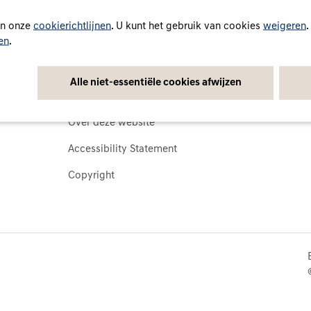
 in onze
cookierichtlijnen
. U kunt het gebruik van cookies
weigeren
.
en
.
Juridisch
Cookies
Algemene voorwaarden
Cookiebel
Alle niet-essentiële cookies afwijzen
Privacybeleid
Cookie-in
Over deze website
Accessibility Statement
Copyright