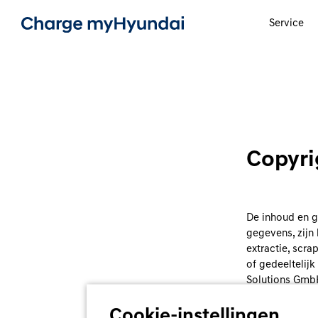
Service
Copyri
De inhoud en ge
gegevens, zijn
extractie, scr
of gedeeltelij
Solutions GmbH
strafrechtelijk
Cookie-instellingen