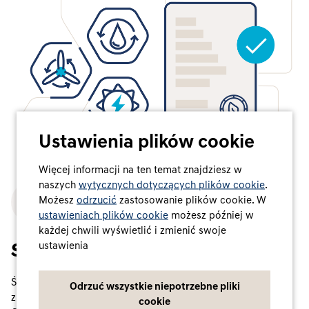
Ustawienia plików cookie
Więcej informacji na ten temat znajdziesz w
naszych
wytycznych dotyczących plików cookie
.
Możesz
odrzucić
zastosowanie plików cookie. W
ustawieniach plików cookie
możesz później w
każdej chwili wyświetlić i zmienić swoje
ustawienia
System scentralizowany
Świadectwa pochodzenia są uznaną formą certyfikatów
Odrzuć wszystkie niepotrzebne pliki
zielonej energii elektrycznej (tzw. Energy Attribute
cookie