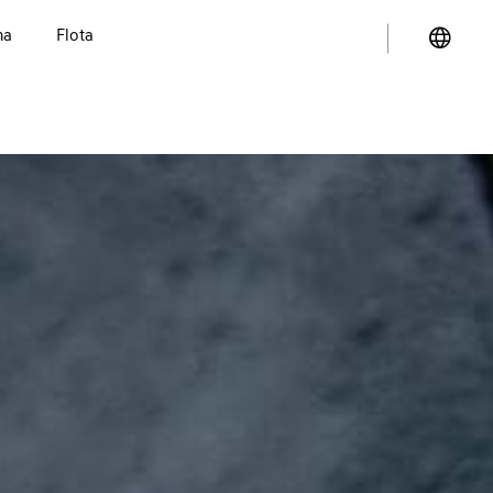
na
Flota