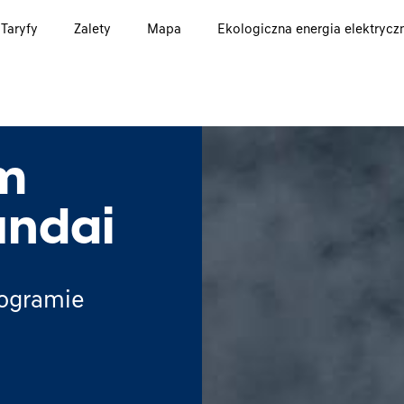
Taryfy
Zalety
Mapa
Ekologiczna energia elektrycz
am
ndai
rogramie