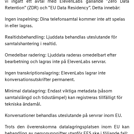
vi ingått ett avtal med ElevenLabs gällande ”Zero Data
Retention” (ZDR) och ”EU Data Residency”. Detta innebär:
Ingen inspelning: Dina telefonsamtal kommer inte att spelas
in eller lagras.
Realtidsbehandling: Ljuddata behandlas uteslutande för
samtalshantering i realtid.
Omedelbar radering: Ljuddata raderas omedelbart efter
bearbetning och lagras inte på ElevenLabs servrar.
Ingen transkriptionslagring: ElevenLabs lagrar inte
konversationsutskrifter permanent.
Minimal datalagring: Endast viktiga metadata (såsom
samtalslängd och tidsstämpel) kan registreras tillfälligt för
tekniska ändamål.
Konversationer behandlas uteslutande på servrar inom EU.
Trots den överenskomna datalagringsplatsen inom EU kan
behandling av personuppgifter utanför EES ske i följande fall: