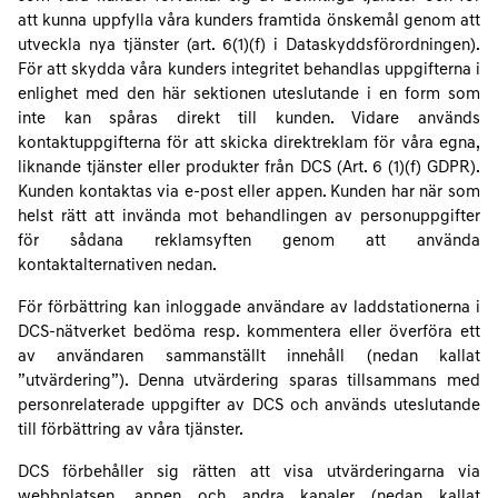
att kunna uppfylla våra kunders framtida önskemål genom att
utveckla nya tjänster (art. 6(1)(f) i Dataskyddsförordningen).
För att skydda våra kunders integritet behandlas uppgifterna i
enlighet med den här sektionen uteslutande i en form som
inte kan spåras direkt till kunden. Vidare används
kontaktuppgifterna för att skicka direktreklam för våra egna,
liknande tjänster eller produkter från DCS (Art. 6 (1)(f) GDPR).
Kunden kontaktas via e-post eller appen. Kunden har när som
helst rätt att invända mot behandlingen av personuppgifter
för sådana reklamsyften genom att använda
kontaktalternativen nedan.
För förbättring kan inloggade användare av laddstationerna i
DCS-nätverket bedöma resp. kommentera eller överföra ett
av användaren sammanställt innehåll (nedan kallat
”utvärdering”). Denna utvärdering sparas tillsammans med
personrelaterade uppgifter av DCS och används uteslutande
till förbättring av våra tjänster.
DCS förbehåller sig rätten att visa utvärderingarna via
webbplatsen, appen och andra kanaler (nedan kallat