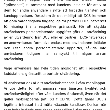
”gränssnitt") tillsammans med kundens initialer, för att visa
dem för andra användare i syfte att förbättra tjänsten och
kundupplevelsen. Dessutom är det möjligt att DCS kommer
att göra värderingarna tillgängliga för partner i DCS-nätverket
för visning i sina respektive gränssnitt. För att skydda
användarens personrelaterade uppgifter görs all användning
av en utvärdering från DCS eller en partner i DCS-nätverket i
en anonymiserad form, dvs endast med användarens initialer
och utan andra personrelaterade uppgifter, såvida inte
användaren tidigare har samtyckt till någon annan
användning.
Varje användare har hela tiden möjlighet att i respektive
laddstations gränssnitt ta bort sin utvärdering.
Vi analyserar också ditt användarbeteende i våra mobilappar.
Vi gör detta för att anpassa våra tjänsters kvalitet och
användarvänlighet efter våra kunders önskemål, även när det
gäller mobilapparna (art. 6.1 f GDPR). Detta tjänar DCS:s
legitima intresset i att möta växande kundkrav. Du kan när