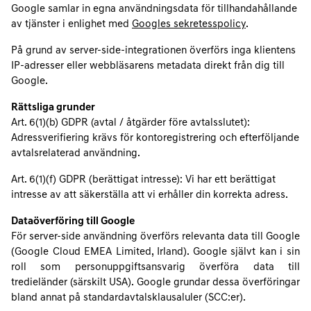
Google samlar in egna användningsdata för tillhandahållande
av tjänster i enlighet med
Googles sekretesspolicy
.
På grund av server-side-integrationen överförs inga klientens
IP-adresser eller webbläsarens metadata direkt från dig till
Google.
Rättsliga grunder
Art. 6(1)(b) GDPR (avtal / åtgärder före avtalsslutet):
Adressverifiering krävs för kontoregistrering och efterföljande
avtalsrelaterad användning.
Art. 6(1)(f) GDPR (berättigat intresse): Vi har ett berättigat
intresse av att säkerställa att vi erhåller din korrekta adress.
Dataöverföring till Google
För server-side användning överförs relevanta data till Google
(Google Cloud EMEA Limited, Irland). Google självt kan i sin
roll som personuppgiftsansvarig överföra data till
tredieländer (särskilt USA). Google grundar dessa överföringar
bland annat på standardavtalsklausaluler (SCC:er).