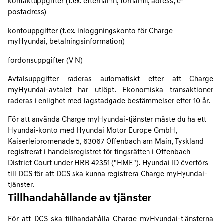
kontaktuppgifter (t.ex. efternamn, förnamn, adress, e-
postadress)
kontouppgifter (t.ex. inloggningskonto för Charge
myHyundai, betalningsinformation)
fordonsuppgifter (VIN)
Avtalsuppgifter raderas automatiskt efter att Charge
myHyundai-avtalet har utlöpt. Ekonomiska transaktioner
raderas i enlighet med lagstadgade bestämmelser efter 10 år.
För att använda Charge myHyundai-tjänster måste du ha ett
Hyundai-konto med Hyundai Motor Europe GmbH,
Kaiserleipromenade 5, 63067 Offenbach am Main, Tyskland
registrerat i handelsregistret för tingsrätten i Offenbach
District Court under HRB 42351 ("HME"). Hyundai ID överförs
till DCS för att DCS ska kunna registrera Charge myHyundai-
tjänster.
Tillhandahållande av tjänster
För att DCS ska tillhandahålla Charge myHyundai-tjänsterna