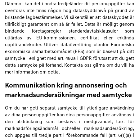
Däremot kan det i andra tredjeländer dit personuppgifter kan
överföras inte finns någon hög dataskyddsnivå på grund av
bristande lagbestämmelser. Vi säkerställer att dataskyddet är
tillräckligt garanterat om så är fallet. Detta är möjligt genom
bindande företagsregler
standardavtalsklausuler
som
utfärdas av EU-kommissionen, certifikat eller erkända
uppförandekoder. Utöver dataöverföring utanför Europeiska
ekonomiska samarbetsområdet (EES) som är baserat på ditt
samtycke i enlighet med art. 49.1a i GDPR förutsatt att du gett
detta samtycke på förhand. Kontakta oss gärna om du vill ha
mer information om detta.
Kommunikation kring annonsering och
marknadsundersökningar med samtycke
Om du har gett separat samtycke till ytterligare användning
av dina personuppgifter kan dina personuppgifter användas i
den utsträckning som beskrivs i medgivandet, t.ex. för
marknadsföringsändamål och/eller marknadsundersökning,
och uppges till tredje part i förekommande fall (art. 6(1)(a) i