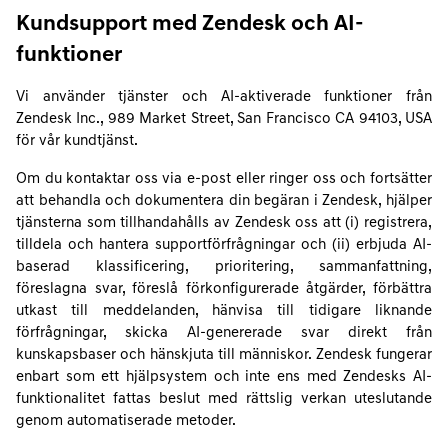
Kundsupport med Zendesk och AI-
funktioner
Vi använder tjänster och AI-aktiverade funktioner från
Zendesk Inc., 989 Market Street, San Francisco CA 94103, USA
för vår kundtjänst.
Om du kontaktar oss via e-post eller ringer oss och fortsätter
att behandla och dokumentera din begäran i Zendesk, hjälper
tjänsterna som tillhandahålls av Zendesk oss att (i) registrera,
tilldela och hantera supportförfrågningar och (ii) erbjuda AI-
baserad klassificering, prioritering, sammanfattning,
föreslagna svar, föreslå förkonfigurerade åtgärder, förbättra
utkast till meddelanden, hänvisa till tidigare liknande
förfrågningar, skicka AI-genererade svar direkt från
kunskapsbaser och hänskjuta till människor. Zendesk fungerar
enbart som ett hjälpsystem och inte ens med Zendesks AI-
funktionalitet fattas beslut med rättslig verkan uteslutande
genom automatiserade metoder.