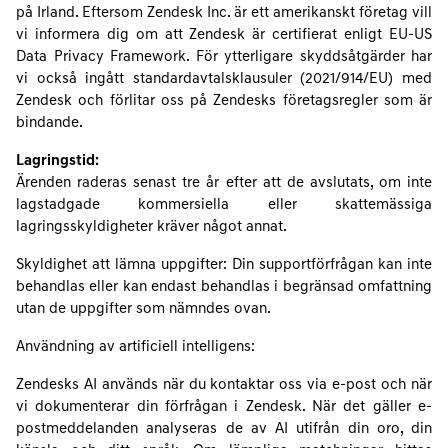
på Irland. Eftersom Zendesk Inc. är ett amerikanskt företag vill
vi informera dig om att Zendesk är certifierat enligt EU-US
Data Privacy Framework. För ytterligare skyddsåtgärder har
vi också ingått standardavtalsklausuler (2021/914/EU) med
Zendesk och förlitar oss på Zendesks företagsregler som är
bindande.
Lagringstid:
Ärenden raderas senast tre år efter att de avslutats, om inte
lagstadgade kommersiella eller skattemässiga
lagringsskyldigheter kräver något annat.
Skyldighet att lämna uppgifter: Din supportförfrågan kan inte
behandlas eller kan endast behandlas i begränsad omfattning
utan de uppgifter som nämndes ovan.
Användning av artificiell intelligens:
Zendesks AI används när du kontaktar oss via e-post och när
vi dokumenterar din förfrågan i Zendesk. När det gäller e-
postmeddelanden analyseras de av AI utifrån din oro, din