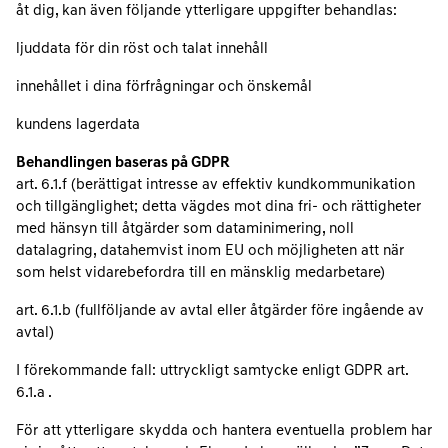
åt dig, kan även följande ytterligare uppgifter behandlas:
ljuddata för din röst och talat innehåll
innehållet i dina förfrågningar och önskemål
kundens lagerdata
Behandlingen baseras på GDPR
art. 6.1.f (berättigat intresse av effektiv kundkommunikation
och tillgänglighet; detta vägdes mot dina fri- och rättigheter
med hänsyn till åtgärder som dataminimering, noll
datalagring, datahemvist inom EU och möjligheten att när
som helst vidarebefordra till en mänsklig medarbetare)
art. 6.1.b (fullföljande av avtal eller åtgärder före ingående av
avtal)
I förekommande fall: uttryckligt samtycke enligt GDPR art.
6.1.a .
För att ytterligare skydda och hantera eventuella problem har