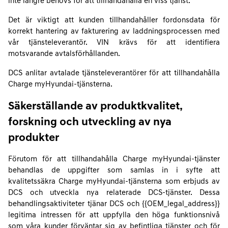
inte längre behövs för att tillhandahålla en viss tjänst.
Det är viktigt att kunden tillhandahåller fordonsdata för
korrekt hantering av fakturering av laddningsprocessen med
vår tjänsteleverantör. VIN krävs för att identifiera
motsvarande avtalsförhållanden.
DCS anlitar avtalade tjänsteleverantörer för att tillhandahålla
Charge myHyundai-tjänsterna.
Säkerställande av produktkvalitet,
forskning och utveckling av nya
produkter
Förutom för att tillhandahålla Charge myHyundai-tjänster
behandlas de uppgifter som samlas in i syfte att
kvalitetssäkra Charge myHyundai-tjänsterna som erbjuds av
DCS och utveckla nya relaterade DCS-tjänster. Dessa
behandlingsaktiviteter tjänar DCS och {{OEM_legal_address}}
legitima intressen för att uppfylla den höga funktionsnivå
som våra kunder förväntar sig av befintliga tjänster och för