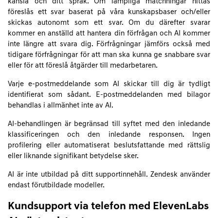
känsla och ditt språk. Om lämpliga matchningar hittas
föreslås ett svar baserat på våra kunskapsbaser och/eller
skickas autonomt som ett svar. Om du därefter svarar
kommer en anställd att hantera din förfrågan och AI kommer
inte längre att svara dig. Förfrågningar jämförs också med
tidigare förfrågningar för att man ska kunna ge snabbare svar
eller för att föreslå åtgärder till medarbetaren.
Varje e-postmeddelande som AI skickar till dig är tydligt
identifierat som sådant. E-postmeddelanden med bilagor
behandlas i allmänhet inte av AI.
AI-behandlingen är begränsad till syftet med den inledande
klassificeringen och den inledande responsen. Ingen
profilering eller automatiserat beslutsfattande med rättslig
eller liknande signifikant betydelse sker.
AI är inte utbildad på ditt supportinnehåll. Zendesk använder
endast förutbildade modeller.
Kundsupport via telefon med ElevenLabs