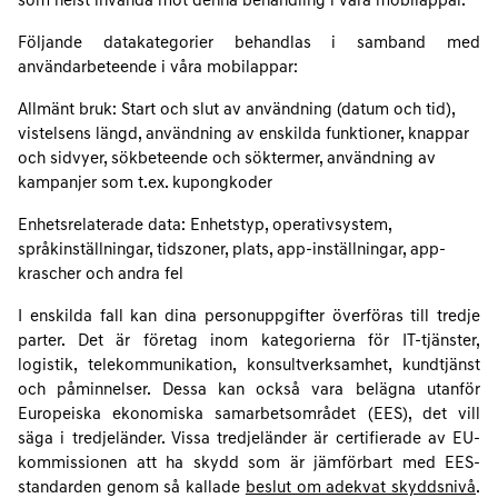
som helst invända mot denna behandling i våra mobilappar.
Följande datakategorier behandlas i samband med
användarbeteende i våra mobilappar:
Allmänt bruk: Start och slut av användning (datum och tid),
vistelsens längd, användning av enskilda funktioner, knappar
och sidvyer, sökbeteende och söktermer, användning av
kampanjer som t.ex. kupongkoder
Enhetsrelaterade data: Enhetstyp, operativsystem,
språkinställningar, tidszoner, plats, app-inställningar, app-
krascher och andra fel
I enskilda fall kan dina personuppgifter överföras till tredje
parter. Det är företag inom kategorierna för IT-tjänster,
logistik, telekommunikation, konsultverksamhet, kundtjänst
och påminnelser. Dessa kan också vara belägna utanför
Europeiska ekonomiska samarbetsområdet (EES), det vill
säga i tredjeländer. Vissa tredjeländer är certifierade av EU-
kommissionen att ha skydd som är jämförbart med EES-
standarden genom så kallade
beslut om adekvat skyddsnivå
.