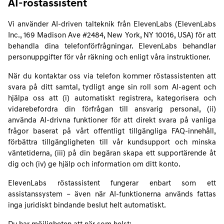
AI-röstassistent
Vi använder AI-driven talteknik från ElevenLabs (ElevenLabs
Inc., 169 Madison Ave #2484, New York, NY 10016, USA) för att
behandla dina telefonförfrågningar. ElevenLabs behandlar
personuppgifter för vår räkning och enligt våra instruktioner.
När du kontaktar oss via telefon kommer röstassistenten att
svara på ditt samtal, tydligt ange sin roll som AI-agent och
hjälpa oss att (i) automatiskt registrera, kategorisera och
vidarebefordra din förfrågan till ansvarig personal, (ii)
använda AI-drivna funktioner för att direkt svara på vanliga
frågor baserat på vårt offentligt tillgängliga FAQ-innehåll,
förbättra tillgängligheten till vår kundsupport och minska
väntetiderna, (iii) på din begäran skapa ett supportärende åt
dig och (iv) ge hjälp och information om ditt konto.
ElevenLabs röstassistent fungerar enbart som ett
assistanssystem – även när AI-funktionerna används fattas
inga juridiskt bindande beslut helt automatiskt.