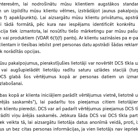
nteresēm, lai nodrošinātu mūsu klientiem augstākos standa
 un izpildītu mūsu klientu vēlmes, izstrādājot jaunus pakalpo
a f) apakšpunkts). Lai aizsargātu mūsu klientu privātumu, apstrā
ai tādā formātā, pēc kura nav iespējams identificēt konkrētu k
cija tiek izmantota, lai nosūtītu tiešo mārketingu par mūsu paš
ai produktiem (VDAR 6(1)(f) pants). Ar klientu sazināsies pa e-pas
lientam ir tiesības iebilst pret personas datu apstrādi šādas rekl
k norādītās opcijas.
su pakalpojumus, pierakstījušies lietotāji var novērtēt DCS tīkla u
vai augšupielādēt lietotāju radītu saturu uzlādes stacijā (tu
 DCS glabā šos vērtējumus kopā ar personas datiem un izma
zlabošanai.
bas kopā ar klienta iniciāļiem parādīt vērtējumus vietnē, lietotnē 
rējās saskarnēs"), lai padarītu tos pieejamus citiem lietotāji
 klientu pieredzi. DCS var arī padarīt vērtējumus pieejamus DCS tī
parādīti viņu ārējās saskarnēs. Jebkura šāda DCS vai DCS tīkla par
k veikta tā, lai aizsargātu lietotāja datus anonīmā veidā, proti, 
āļus un bez citas personas informācijas, ja vien lietotājs nav iepriekš