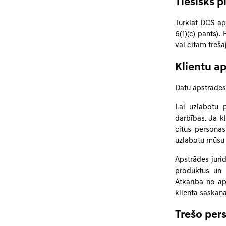
Tiesisks 
Turklāt DCS aps
6(1)(c) pants)
vai citām treš
Klientu a
Datu apstrādes
Lai uzlabotu 
darbības. Ja k
citus personas
uzlabotu mūsu
Apstrādes juri
produktus un 
Atkarībā no ap
klienta saskaņ
Trešo per