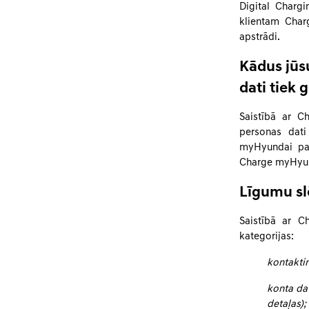
Digital Chargi
klientam Char
apstrādi.
Kādus jūs
dati tiek 
Saistībā ar 
personas dati
myHyundai pak
Charge myHyund
Līgumu s
Saistībā ar C
kategorijas:
kontaktin
konta da
detaļas);