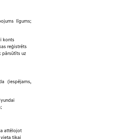
pojums līgums;
i konts
s reģistrēts
 pārsūtīts uz
da (iespējams,
yHyundai
;
a attēlojot
vieta tikai