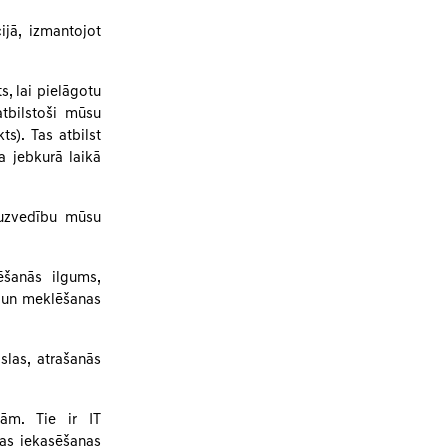
ijā, izmantojot
s, lai pielāgotu
tbilstoši mūsu
s). Tas atbilst
a jebkurā laikā
u uzvedību mūsu
ēšanās ilgums,
s un meklēšanas
oslas, atrašanās
nām. Tie ir IT
das iekasēšanas