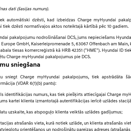
as dati (šasijas numurs).
iek automātiski dzēsti, kad izbeidzas Charge myHyundai pakal
i tiek dzēsti normatīvajos aktos noteiktajā kārtībā pēc 10 gadiem.
dai pakalpojumu nodrošināšanai DCS, jums nepieciešams Hyunda
 Europe GmbH, Kaiserleipromenade 5, 63067 Offenbach am Main, ka
bala tiesas komercreģistrā kā HRB 42351 ("HME"). Hyundai ID tiek
trētu Charge myHyundai pakalpojumus pie DCS.
umu sniegšana
u sniegt Charge myHyundai pakalpojums, tiek apstrādāta šā
rmācija (VDAR 6(1)(b) pants):
ls identifikācijas numurs, kas tiek piešķirts attiecīgajai Charge m
ms kartei klienta izmantotajā autentifikācijas ierīcē uzlādes stacijā
atu uzskaite, kas atspoguļo klienta veiktās uzlādes gadījumus;
tacijas atrašanās vieta, kurā notiek uzlāde, un klienta atrašanās viet
i atvieglotu orientēšanos un nodrošinātu pareizas adreses (atrašanās 