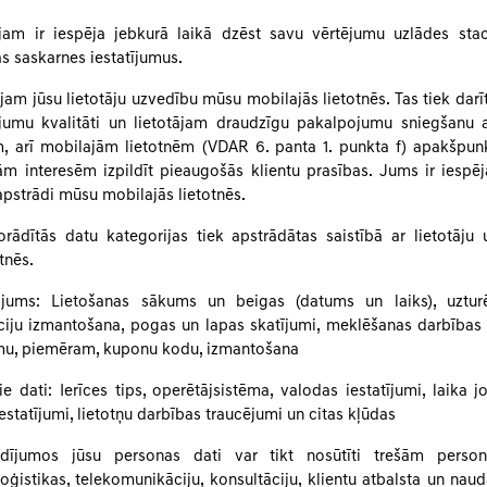
jam ir iespēja jebkurā laikā dzēst savu vērtējumu uzlādes stac
ās saskarnes iestatījumus.
jam jūsu lietotāju uzvedību mūsu mobilajās lietotnēs. Tas tiek darīt
umu kvalitāti un lietotājam draudzīgu pakalpojumu sniegšanu a
, arī mobilajām lietotnēm (VDAR 6. panta 1. punkta f) apakšpunkt
m interesēm izpildīt pieaugošās klientu prasības. Jums ir iespēj
 apstrādi mūsu mobilajās lietotnēs.
rādītās datu kategorijas tiek apstrādātas saistībā ar lietotāj
tnēs.
tojums: Lietošanas sākums un beigas (datums un laiks), uztur
ciju izmantošana, pogas un lapas skatījumi, meklēšanas darbība
āmu, piemēram, kuponu kodu, izmantošana
ītie dati: Ierīces tips, operētājsistēma, valodas iestatījumi, laika j
 iestatījumi, lietotņu darbības traucējumi un citas kļūdas
dījumos jūsu personas dati var tikt nosūtīti trešām perso
oģistikas, telekomunikāciju, konsultāciju, klientu atbalsta un nau