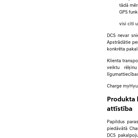
tādā mērā
GPS funkc
visi citi
DCS nevar snie
Apstrādātie pe
konkrēta pakal
Klienta transp
veiktu rēķinu
līgumattiecība
Charge myHyun
Produkta 
attīstība
Papildus para
piedāvātā Cha
DCS pakalpoju