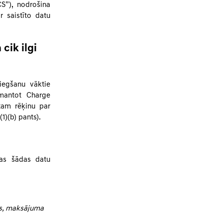
CS”), nodrošina
 saistīto datu
cik ilgi
egšanu vāktie
zmantot Charge
tam rēķinu par
)(b) pants).
tas šādas datu
ts, maksājuma