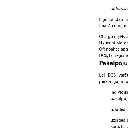
automašīn
Līguma dati t
finanšu darījum
Charge myHyun
Hyundai Motor
Ofenbahas apga
DCS, lai reģis
Pakalpoj
Lai DCS varēt
personīga) info
individuā
pakalpoju
uzlādes d
uzlādes s
karti, la