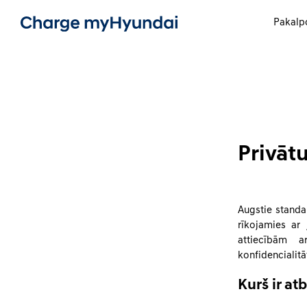
Pakalp
Privāt
Augstie standa
rīkojamies ar
attiecībām a
konfidencialit
Kurš ir at