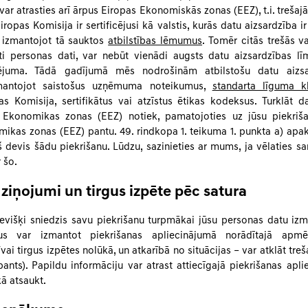
ar atrasties arī ārpus Eiropas Ekonomiskās zonas (EEZ), t.i. trešajā
Eiropas Komisija ir sertificējusi kā valstis, kurās datu aizsardzība i
 izmantojot tā sauktos
atbilstības lēmumus
. Tomēr citās trešās v
īti personas dati, var nebūt vienādi augsts datu aizsardzības līm
lējuma. Tādā gadījumā mēs nodrošinām atbilstošu datu aizsa
zmantojot saistošus uzņēmuma noteikumus,
standarta līguma k
as Komisija, sertifikātus vai atzīstus ētikas kodeksus. Turklāt d
 Ekonomikas zonas (EEZ) notiek, pamatojoties uz jūsu piekriš
ikas zonas (EEZ) pantu. 49. rindkopa 1. teikuma 1. punkta a) ap
kš devis šādu piekrišanu. Lūdzu, sazinieties ar mums, ja vēlaties 
 šo.
ziņojumi un tirgus izpēte pēc satura
sevišķi sniedzis savu piekrišanu turpmākai jūsu personas datu izm
us var izmantot piekrišanas apliecinājumā norādītajā apmē
ai tirgus izpētes nolūkā, un atkarībā no situācijas – var atklāt t
pants). Papildu informāciju var atrast attiecīgajā piekrišanas apli
kā atsaukt.