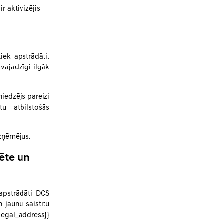
r aktivizējis
iek apstrādāti.
vajadzīgi ilgāk
iedzējs pareizi
tu atbilstošās
zņēmējus.
ēte un
apstrādāti DCS
jaunu saistītu
egal_address}}