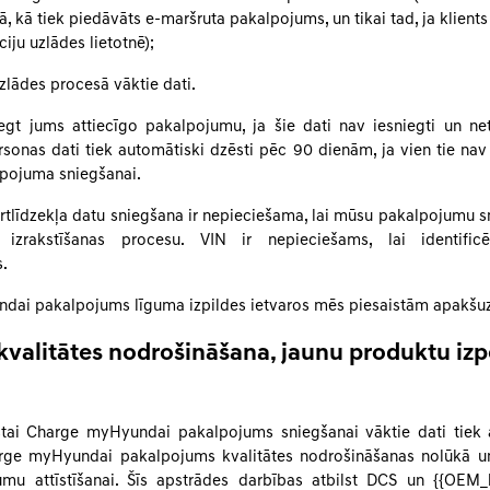
, kā tiek piedāvāts e-maršruta pakalpojums, un tikai tad, ja klients i
iju uzlādes lietotnē);
 uzlādes procesā vāktie dati.
gt jums attiecīgo pakalpojumu, ja šie dati nav iesniegti un net
rsonas dati tiek automātiski dzēsti pēc 90 dienām, ja vien tie nav 
pojuma sniegšanai.
ortlīdzekļa datu sniegšana ir nepieciešama, lai mūsu pakalpojumu sn
 izrakstīšanas procesu. VIN ir nepieciešams, lai identificē
s.
dai pakalpojums līguma izpildes ietvaros mēs piesaistām apakšu
kvalitātes nodrošināšana, jaunu produktu izp
stai Charge myHyundai pakalpojums sniegšanai vāktie dati tiek 
rge myHyundai pakalpojums kvalitātes nodrošināšanas nolūkā un 
mu attīstīšanai. Šīs apstrādes darbības atbilst DCS un {{OEM_l