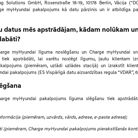
ng Solutions GmbH, Rosenstraße 18-19, 10178 Berlin, Vācija (“D
ge myHyundai pakalpojums kā datu pārzinis un ir atbildīga par
u datus mēs apstrādājam, kādam nolūkam un 
glabāti?
Charge myHyundai līguma noslēgšanu un Charge myHyundai sni
 tiek apstrādāti, lai varētu noslēgt līgumu, ļautu klientam i
alpojums (piemēram, uzlādi uzlādes stacijā) un izrakstīt klien
ai pakalpojums (ES Vispārīgā datu aizsardzības regula “VDAR”, 6(1
lēgšana
harge myHyundai pakalpojums līguma slēgšanu tiek apstrādā
formācija (piemēram, uzvārds, vārds, adrese, e-pasta adrese);
ti (piemēram, Charge myHyundai pakalpojums pierakstīšanās kon