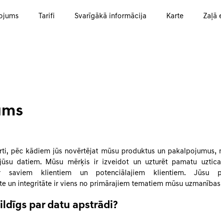
ojums
Tarifi
Svarīgākā informācija
Karte
Zaļā 
ums
rti, pēc kādiem jūs novērtējat mūsu produktus un pakalpojumus,
 jūsu datiem. Mūsu mērķis ir izveidot un uzturēt pamatu uzti
r saviem klientiem un potenciālajiem klientiem. Jūsu 
āte un integritāte ir viens no primārajiem tematiem mūsu uzmanības
bildīgs par datu apstrādi?