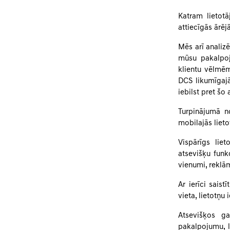
Katram lietotā
attiecīgās ārēj
Mēs arī analizē
mūsu pakalpoj
klientu vēlmēm
DCS likumīgajā
iebilst pret šo
Turpinājumā no
mobilajās lieto
Vispārīgs lie
atsevišķu funk
vienumi, rekl
Ar ierīci saist
vieta, lietotņu
Atsevišķos ga
pakalpojumu, l