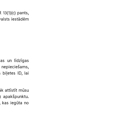
 13(1)(c) pants,
valsts iestādēm
as un līdzīgas
a nepieciešams,
biļetes ID, lai
k attīstīt mūsu
) apakšpunktu.
, kas iegūta no