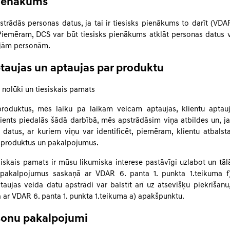
pienākums
trādās personas datus, ja tai ir tiesisks pienākums to darīt (VDAR
. Piemēram, DCS var būt tiesisks pienākums atklāt personas datus 
ajām personām.
ptaujas un aptaujas par produktu
 nolūki un tiesiskais pamats
produktus, mēs laiku pa laikam veicam aptaujas, klientu aptauj
lients piedalās šādā darbībā, mēs apstrādāsim viņa atbildes un, j
 datus, ar kuriem viņu var identificēt, piemēram, klientu atbalsta 
 produktus un pakalpojumus.
diskais pamats ir mūsu likumiska interese pastāvīgi uzlabot un tālā
pakalpojumus saskaņā ar VDAR 6. panta 1. punkta 1.teikuma f
taujas veida datu apstrādi var balstīt arī uz atsevišķu piekrišanu
ā ar VDAR 6. panta 1. punkta 1.teikuma a) apakšpunktu.
sonu pakalpojumi