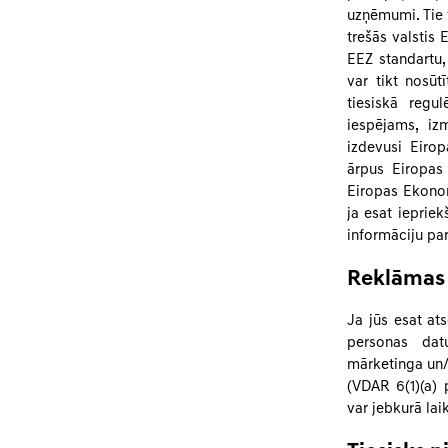
uzņēmumi. Tie v
trešās valstis 
EEZ standartu,
var tikt nosūt
tiesiskā regu
iespējams, i
izdevusi Eirop
ārpus Eiropas
Eiropas Ekonom
ja esat ieprie
informāciju par
Reklāmas 
Ja jūs esat at
personas dat
mārketinga un/v
(VDAR 6(1)(a) 
var jebkurā lai