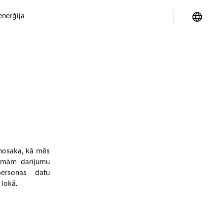
enerģija
 nosaka, kā mēs
camām darījumu
personas datu
 lokā.