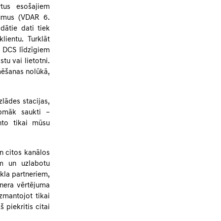
rtus esošajiem
jumus (VDAR 6.
dātie dati tiek
lientu. Turklāt
u DCS līdzīgiem
tu vai lietotni.
amēšanas nolūkā,
zlādes stacijas,
rpmāk saukti –
nto tikai mūsu
un citos kanālos
em un uzlabotu
kla partneriem,
tnera vērtējuma
izmantojot tikai
 piekritis citai