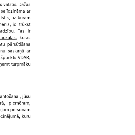
s valstīs. Dažas
r salīdzināma ar
alstīs, uz kurām
enis, jo trūkst
rdzību. Tas ir
lauzulas
, kuras
atu pārsūtīšana
anu saskaņā ar
akšpunkts VDAR,
saņemt turpmāku
antošanai, jūsu
rā, piemēram,
rešajām personām
ecinājumā, kuru