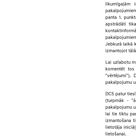
likumīgajām i
pakalpojumiem
panta 1. punkt
apstrādāti tik
kontaktinformā
pakalpojumiem v
Jebkurā laikā k
izmantojot tālā
Lai uzlabotu mū
komentēt tos 
"vērtējumi").
pakalpojumu u
DCS patur tiesī
(turpmāk - "ā
pakalpojumu un
lai tie tiktu 
izmantošana tie
lietotāja inici
lietošanai.