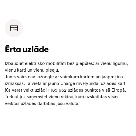
Ērta uzlāde
Izbaudiet elektrisko mobilitāti bez piepūles: ar vienu līgumu,
vienu karti un vienu pieeju.
Jums vairs nav jāžonglē ar vairākām kartēm un jāaprēķina
izmaksas. Tā vietā ar jauno Charge myHyundai uzlādes karti
jūs varat veikt uzlādi
1 185 662
uzlādes punktos visā Eiropā.
Turklāt jūs saņemsiet vienu rēķinu, kurā uzskaitītas visas
veiktās uzlādes darbības jūsu valūtā.