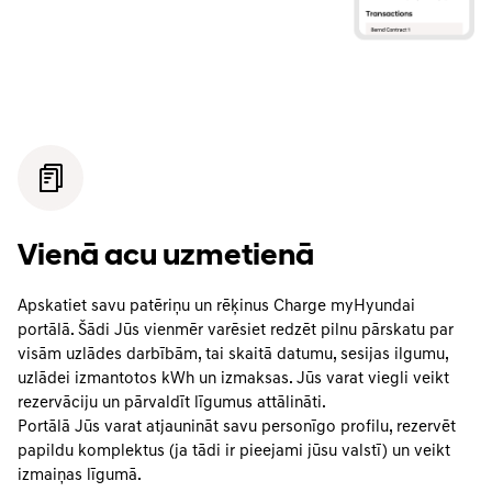
Vienā acu uzmetienā
Apskatiet savu patēriņu un rēķinus Charge myHyundai
portālā. Šādi Jūs vienmēr varēsiet redzēt pilnu pārskatu par
visām uzlādes darbībām, tai skaitā datumu, sesijas ilgumu,
uzlādei izmantotos kWh un izmaksas. Jūs varat viegli veikt
rezervāciju un pārvaldīt līgumus attālināti.
Portālā Jūs varat atjaunināt savu personīgo profilu, rezervēt
papildu komplektus (ja tādi ir pieejami jūsu valstī) un veikt
izmaiņas līgumā.