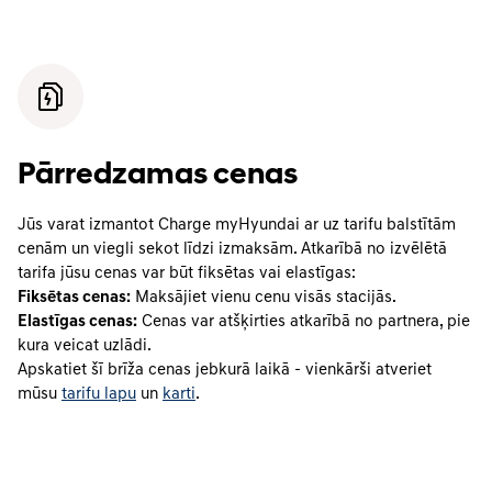
Pārredzamas cenas
Jūs varat izmantot Charge myHyundai ar uz tarifu balstītām
cenām un viegli sekot līdzi izmaksām. Atkarībā no izvēlētā
tarifa jūsu cenas var būt fiksētas vai elastīgas:
Fiksētas cenas:
Maksājiet vienu cenu visās stacijās.
Elastīgas cenas:
Cenas var atšķirties atkarībā no partnera, pie
kura veicat uzlādi.
Apskatiet šī brīža cenas jebkurā laikā - vienkārši atveriet
mūsu
tarifu lapu
un
karti
.