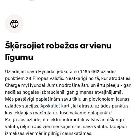
Šķērsojiet robežas ar vienu
līgumu
Uzlādējiet savu Hyundai jebkurā no
1 185 662
uzlādes
punktiem
28
Eiropas valstīs. Neatkarīgi no tā, kur atrodaties,
Charge myHyundai Jums nodrošina ātru un ērtu pieeju - gan
nedēļas nogales izbraucienā, gan ģimenes atvaļinājumā.
Mēs pastāvīgi paplašinām savu tīklu un pievienojam jaunas
uzlādes stacijas.
Apskatiet karti
, lai atrastu uzlādes punktus,
kas iekļaujas maršrutā uz Jūsu nākamo galapunktu!
Pat ja Jūs uzlādējat elektroautomobili valstīs ar atšķirīgu
valūtu, rēķinu Jūs vienmēr saņemsiet savā valūtā. Tādējādi
izmaksas vienmēr ir pilnīgi caurskatāmas.