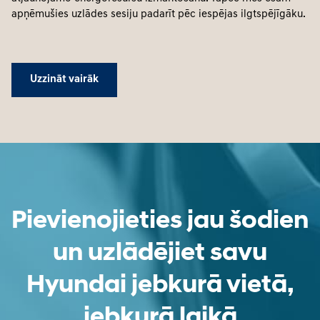
apņēmušies uzlādes sesiju padarīt pēc iespējas ilgtspējīgāku.
Uzzināt vairāk
Pievienojieties jau šodien
un uzlādējiet savu
Hyundai jebkurā vietā,
jebkurā laikā