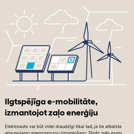
Ilgtspējīga e-mobilitāte,
izmantojot zaļo enerģiju
Elektroauto var būt videi draudzīgi tikai tad, ja tie atbalsta
atjaunojamo energoresursu izmantošanu. Tāpēc mēs esam