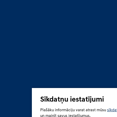
Sīkdatņu iestatījumi
Plašāku informāciju varat atrast mūsu
sīkda
un mainīt savus iestatījumus.