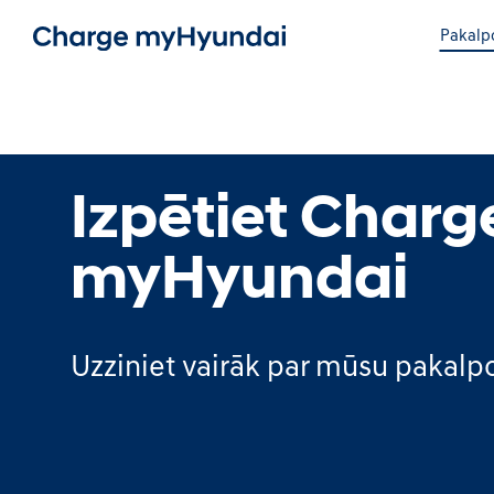
Pakalp
Izpētiet Charg
myHyundai
Uzziniet vairāk par mūsu pakal