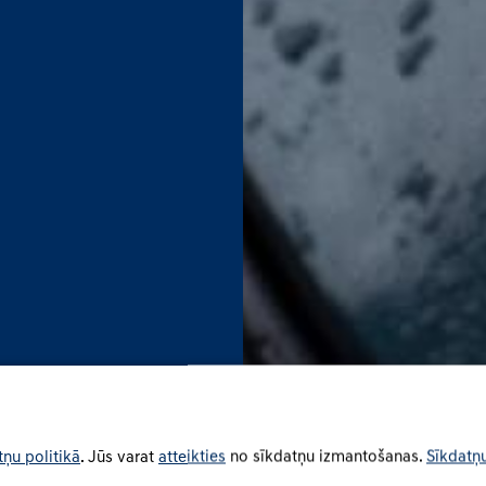
tņu politikā
. Jūs varat
atteikties
no sīkdatņu izmantošanas.
Sīkdatņu