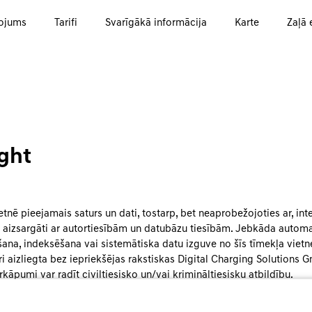
ojums
Tarifi
Svarīgākā informācija
Karte
Zaļā 
ght
etnē pieejamais saturs un dati, tostarp, bet neaprobežojoties ar, in
ir aizsargāti ar autortiesībām un datubāzu tiesībām. Jebkāda automa
ana, indeksēšana vai sistemātiska datu izguve no šīs tīmekļa vietne
ngri aizliegta bez iepriekšējas rakstiskas Digital Charging Solutions
rkāpumi var radīt civiltiesisko un/vai krimināltiesisku atbildību.