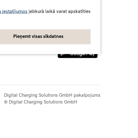
 iestatījumos
jebkurā laikā varat apskatīties
nes
Lejupielādēt lietotni
u politika
u iestatījumi
Pieņemt visas sīkdatnes
Digital Charging Solutions GmbH pakalpojums
© Digital Charging Solutions GmbH