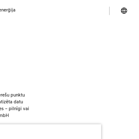
enerģija
terešu punktu
tizēta datu
s – pilnīgi vai
 GmbH