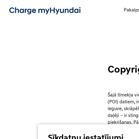
Pakalp
Copyri
Šajā tīmekļa vi
(POI) datiem, 
ieguve, skrāpēš
daļēji – ir sti
piekrišanas. Pā
Sīkdatņu iestatījumi