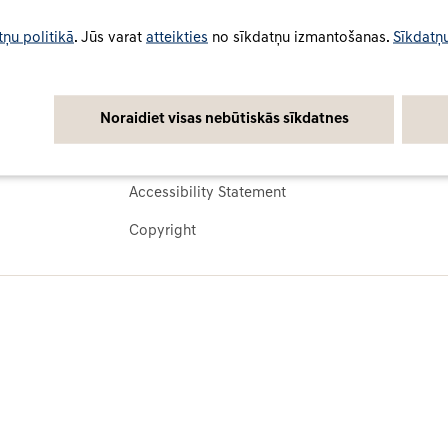
tņu politikā
. Jūs varat
atteikties
no sīkdatņu izmantošanas.
Sīkdatņu
Juridiskā informācija
Sīkdat
lsts
Noteikumi un nosacījumi
Sīkdatņ
Privātuma politika
Sīkdatņ
Noraidiet visas nebūtiskās sīkdatnes
Par šo tīmekļa vietni
Accessibility Statement
Copyright