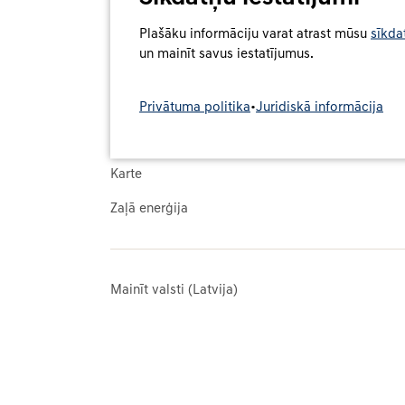
Plašāku informāciju varat atrast mūsu
sīkda
Pārskats
Atbalsts
un mainīt savus iestatījumus.
Pakalpojums
BUJ un atba
Tarifi
Privātuma politika
•
Juridiskā informācija
Svarīgākā informācija
Karte
Zaļā enerģija
Mainīt valsti (Latvija)