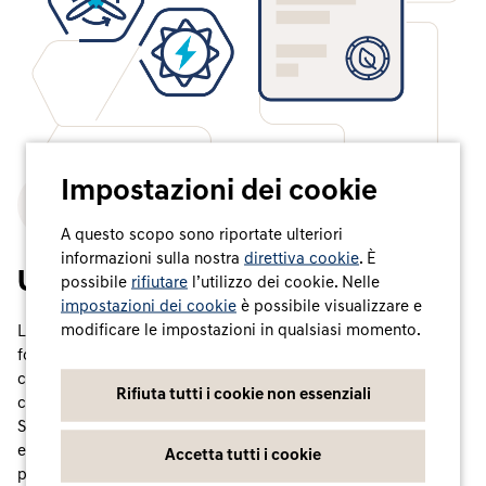
Impostazioni dei cookie
A questo scopo sono riportate ulteriori
informazioni sulla nostra
direttiva cookie
. È
Un sistema centralizzato
possibile
rifiutare
l’utilizzo dei cookie. Nelle
impostazioni dei cookie
è possibile visualizzare e
modificare le impostazioni in qualsiasi momento.
Le Garanzie di origine costituiscono, a livello europeo, la
forma accreditata di certificazione dell'energia verde (i
cosiddetti Energy Attribute Certificates, EAC), che attestano
Rifiuta tutti i cookie non essenziali
come e dove è stata prodotta l'energia da fonti rinnovabili.
Sono in pratica dei "certificati di nascita" della corrente
elettrica. I produttori di energia elettrica da fonti rinnovabili
Accetta tutti i cookie
possono richiedere a enti di registrazione indipendenti